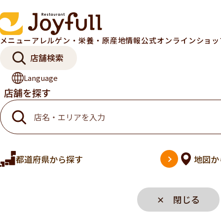
メニュー
アレルゲン・栄養・原産地情報
公式オンラインショ
店舗検索
Language
店舗を探す
都道府県
から探す
地図
か
✕ 閉じる