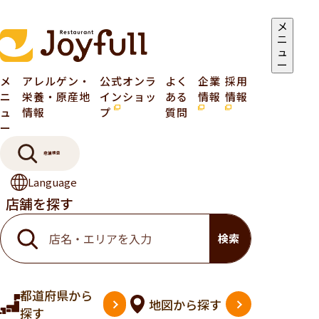
メ
ニ
ュ
ー
メ
アレルゲン・
公式オンラ
よく
企業
採用
ニ
栄養・原産地
インショッ
ある
情報
情報
ュ
情報
プ
質問
ー
店舗検索
Language
店舗を探す
検索
都道府県
から
地図
から探す
探す