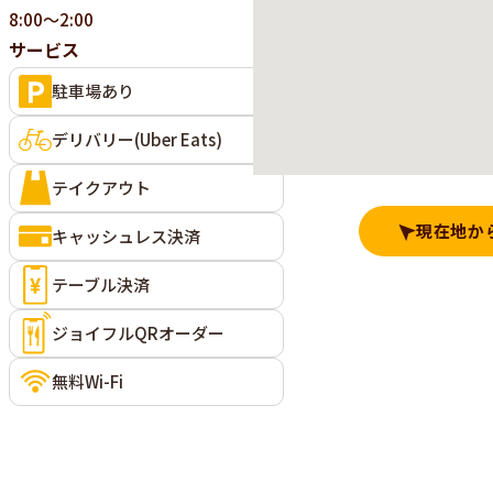
8:00～2:00
サービス
駐車場あり
デリバリー(Uber Eats)
テイクアウト
現在地か
キャッシュレス決済
テーブル決済
ジョイフルQRオーダー
無料Wi-Fi