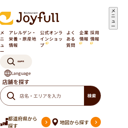
メ
ニ
ュ
ー
メ
アレルゲン・
公式オンラ
よく
企業
採用
ニ
栄養・原産地
インショッ
ある
情報
情報
ュ
情報
プ
質問
ー
店舗検索
Language
店舗を探す
検索
都道府県
から
地図
から探す
探す