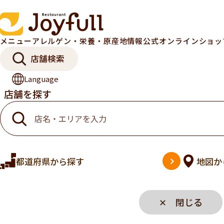
メニュー
アレルゲン・栄養・原産地情報
公式オンラインショ
店舗検索
Language
店舗を探す
都道府県
から探す
地図
か
✕ 閉じる