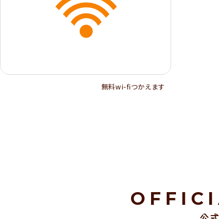
無料wi-ﬁつかえます
OFFIC
公式