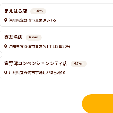
まえはら店
6.3km
沖縄県宜野湾市真栄原3-7-5
喜友名店
6.7km
沖縄県宜野湾市喜友名1丁目2番20号
宜野湾コンベンションシティ店
6.7km
沖縄県宜野湾市宇地泊558番地10