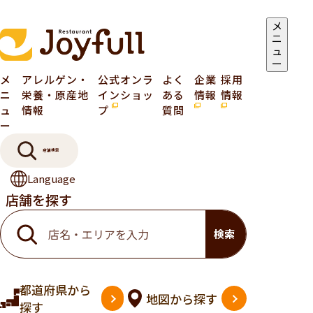
メ
ニ
ュ
ー
メ
アレルゲン・
公式オンラ
よく
企業
採用
ニ
栄養・原産地
インショッ
ある
情報
情報
ュ
情報
プ
質問
ー
店舗検索
Language
店舗を探す
検索
都道府県
から
地図
から探す
探す