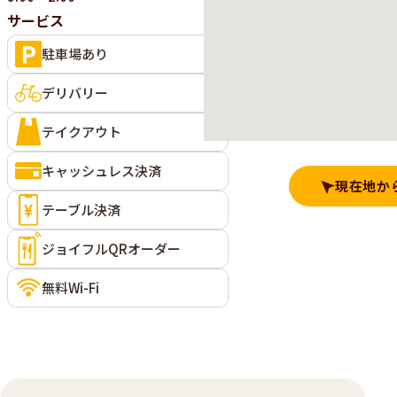
サービス
駐車場あり
デリバリー
テイクアウト
キャッシュレス決済
現在地か
テーブル決済
ジョイフルQRオーダー
無料Wi-Fi