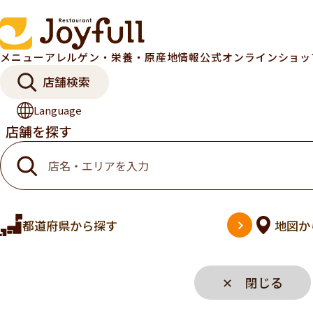
メニュー
アレルゲン・栄養・原産地情報
公式オンラインショ
店舗検索
Language
店舗を探す
都道府県
から探す
地図
か
✕ 閉じる