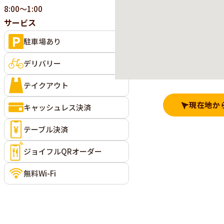
8:00～1:00
サービス
駐車場あり
デリバリー
テイクアウト
現在地か
キャッシュレス決済
テーブル決済
ジョイフルQRオーダー
無料Wi-Fi