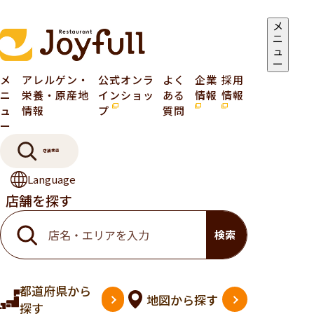
メ
ニ
ュ
ー
メ
アレルゲン・
公式オンラ
よく
企業
採用
ニ
栄養・原産地
インショッ
ある
情報
情報
ュ
情報
プ
質問
ー
店舗検索
Language
店舗を探す
検索
都道府県
から
地図
から探す
探す