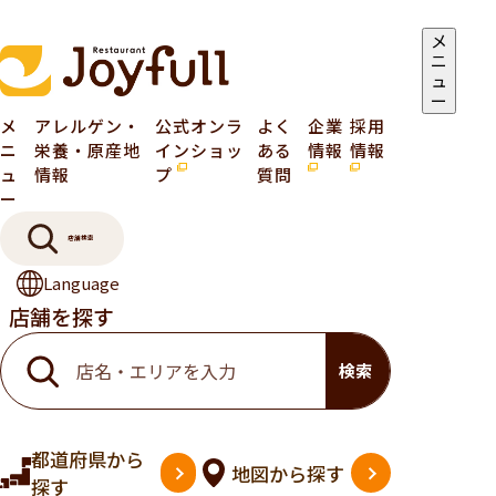
メ
ニ
ュ
ー
メ
アレルゲン・
公式オンラ
よく
企業
採用
ニ
栄養・原産地
インショッ
ある
情報
情報
ュ
情報
プ
質問
ー
店舗検索
Language
店舗を探す
検索
都道府県
から
地図
から探す
探す