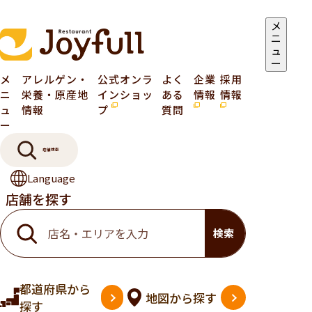
メ
ニ
ュ
ー
メ
アレルゲン・
公式オンラ
よく
企業
採用
ニ
栄養・原産地
インショッ
ある
情報
情報
ュ
情報
プ
質問
ー
店舗検索
Language
店舗を探す
検索
都道府県
から
地図
から探す
探す