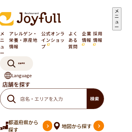
メ
ニ
ュ
ー
メ
アレルゲン・
公式オンラ
よく
企業
採用
ニ
栄養・原産地
インショッ
ある
情報
情報
ュ
情報
プ
質問
ー
店舗検索
Language
店舗を探す
検索
都道府県
から
地図
から探す
探す