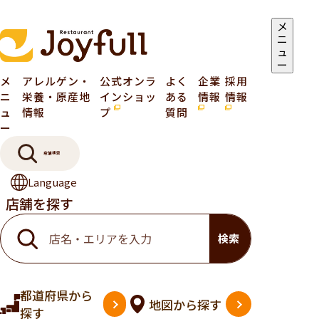
メ
ニ
ュ
ー
メ
アレルゲン・
公式オンラ
よく
企業
採用
ニ
栄養・原産地
インショッ
ある
情報
情報
ュ
情報
プ
質問
ー
店舗検索
Language
店舗を探す
検索
都道府県
から
地図
から探す
探す