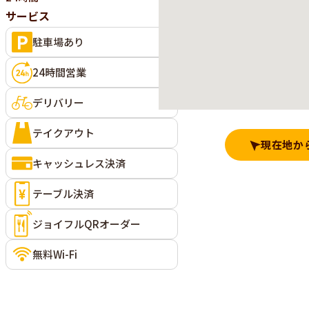
サービス
駐車場あり
24時間営業
デリバリー
テイクアウト
現在地か
キャッシュレス決済
テーブル決済
ジョイフルQRオーダー
無料Wi-Fi