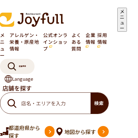
メ
ニ
ュ
ー
メ
アレルゲン・
公式オンラ
よく
企業
採用
ニ
栄養・原産地
インショッ
ある
情報
情報
ュ
情報
プ
質問
ー
店舗検索
Language
店舗を探す
検索
都道府県
から
地図
から探す
探す