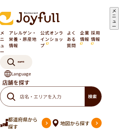
メ
ニ
ュ
ー
メ
アレルゲン・
公式オンラ
よく
企業
採用
ニ
栄養・原産地
インショッ
ある
情報
情報
ュ
情報
プ
質問
ー
店舗検索
Language
店舗を探す
検索
都道府県
から
地図
から探す
探す