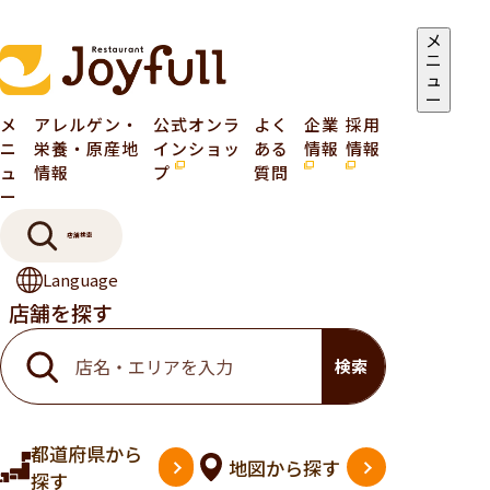
メ
ニ
ュ
ー
メ
アレルゲン・
公式オンラ
よく
企業
採用
ニ
栄養・原産地
インショッ
ある
情報
情報
ュ
情報
プ
質問
ー
店舗検索
Language
店舗を探す
検索
都道府県
から
地図
から探す
探す