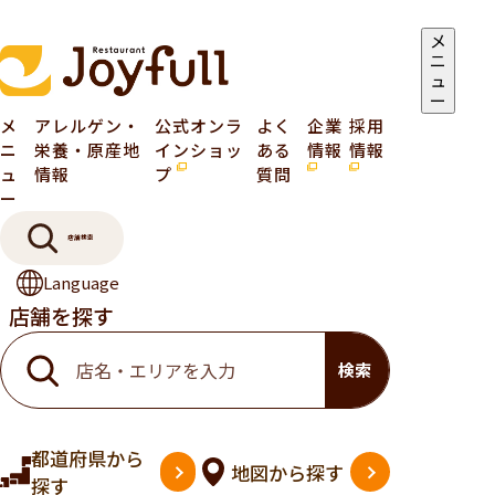
メ
ニ
ュ
ー
メ
アレルゲン・
公式オンラ
よく
企業
採用
ニ
栄養・原産地
インショッ
ある
情報
情報
ュ
情報
プ
質問
ー
店舗検索
Language
店舗を探す
検索
都道府県
から
地図
から探す
探す