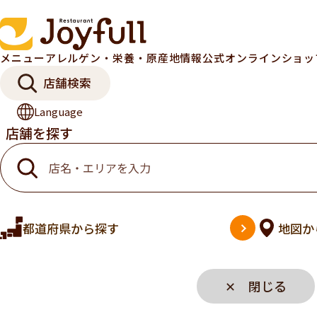
メニュー
アレルゲン・栄養・原産地情報
公式オンラインショ
店舗検索
Language
店舗を探す
都道府県
から探す
地図
か
✕ 閉じる