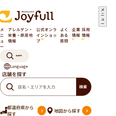
メ
ニ
ュ
ー
メ
アレルゲン・
公式オンラ
よく
企業
採用
ニ
栄養・原産地
インショッ
ある
情報
情報
ュ
情報
プ
質問
ー
店舗検索
Language
店舗を探す
検索
都道府県
から
地図
から探す
探す