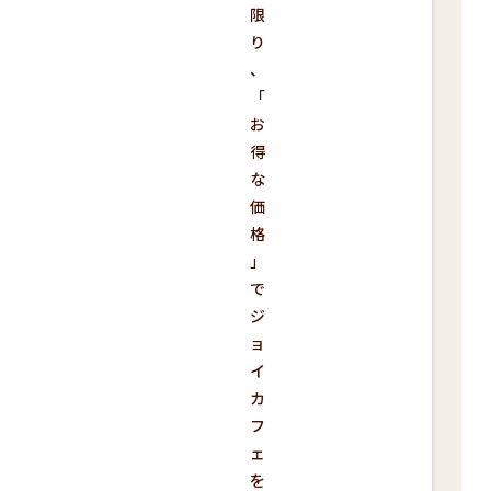
限
り
、
「
お
得
な
価
格
」
で
ジ
ョ
イ
カ
フ
ェ
を