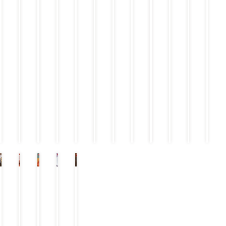
コ
添
ン
え
ボ
〜
￥
￥
1,
￥
￥
1,
￥
￥
￥
2
￥
9
￥
￥
9
1
9
9
￥
9
￥
9
8
9
8
7
9
9
9
9
7
9
8
9
9
9
9
9
9
9
9
9
9
9
9
（
9
（
9
9
（
（
（
（
9
（
9
（
（
（
（
税
税
税
税
税
税
税
（
込
税
込
税
税
込
込
込
込
税
込
￥
￥
￥
￥
￥
￥
￥
税
込
込
込
込
1,
￥
1,
￥
￥
1,
1,
1,
1,
￥
1,
込
￥
4
9
0
9
8
0
3
0
0
8
0
9
2
8
9
8
7
9
1
9
9
7
9
8
8
8
8
8
8
8
8
8
8
8
8
8）
）
）
）
）
）
）
）
）
）
）
）
猗
甘
時
童
栗
窩
露
透
磨
花
座
寺
（
（
落
（
蜜
と
ど
（
あ
璃
き
う
つ
か
（
と
ま
ゆ