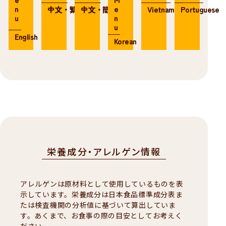
n
e
中文・繁体
中文・簡体
Vietnamese
Portuguese
u
n
u
English
Korean
栄養成分・アレルゲン情報
アレルゲンは原材料として使用しているものを表
示しています。栄養成分は日本食品標準成分表ま
たは検査機関の分析値に基づいて算出していま
す。あくまで、お食事の際の目安としてお考えく
ださい。