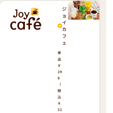
ジ
ョ
イ
カ
フ
ェ
単
品
￥
29
9
（
税
込
￥
32