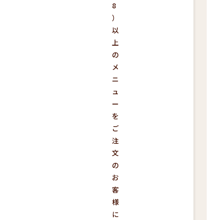
8
）
以
上
の
メ
ニ
ュ
ー
を
ご
注
文
の
お
客
様
に