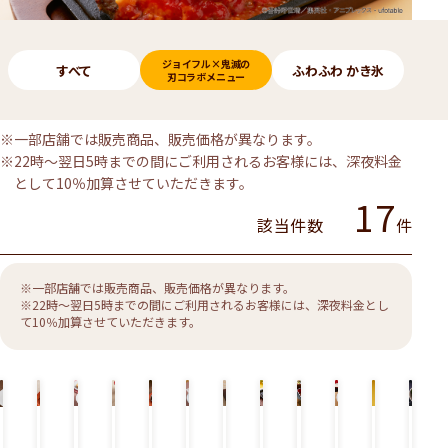
メニューのカテゴリー
ジョイフル×鬼滅の
すべて
ふわふわ かき氷
刃コラボメニュー
※一部店舗では販売商品、販売価格が異なります。
※22時～翌日5時までの間にご利用されるお客様には、深夜料金
として10％加算させていただきます。
17
該当件数
件
※一部店舗では販売商品、販売価格が異なります。
※22時～翌日5時までの間にご利用されるお客様には、深夜料金とし
て10％加算させていただきます。
2
2
2
2
2
2
炭
煉
宇
禰󠄀
鬼
2
0
0
0
0
0
0
治
獄
髄
豆
舞
0