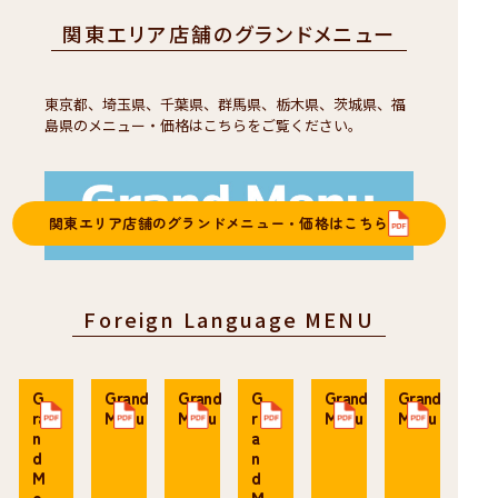
関東エリア店舗のグランドメニュー
東京都、埼玉県、千葉県、群馬県、栃木県、茨城県、福
島県のメニュー・価格はこちらをご覧ください。
関東エリア店舗のグランドメニュー・価格はこちら
Foreign Language MENU
G
Grand
Grand
G
Grand
Grand
ra
Menu
Menu
r
Menu
Menu
n
a
d
n
M
d
e
M