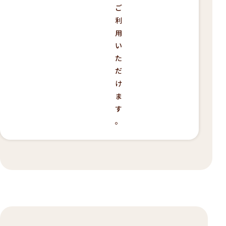
ご
利
用
い
た
だ
け
ま
す
。