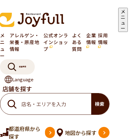
メ
ニ
ュ
ー
メ
アレルゲン・
公式オンラ
よく
企業
採用
ニ
栄養・原産地
インショッ
ある
情報
情報
ュ
情報
プ
質問
ー
店舗検索
Language
店舗を探す
検索
都道府県
から
地図
から探す
探す