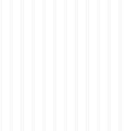
じ
し
び
の
が
ぐ
面
当
）
う
ま
の
ら
異
わ
ろ
斬
黒
）
ぎ
ぶ
い
空
）
お
り
カ
の
ょ
の
の
間
兄
ば
牛
レ
六
う
蝶
す
を
弟
な
焼
ー
眼
め
ノ
け
司
の
い
肉
チ
テ
い
舞
）
る
好
）
ー
ィ
）
グ
の
単
物
と
ズ
ラ
の
リ
大
眼
寄
鏑
イ
ミ
鉄
ル
好
の
り
丸
ン
ス
塊
チ
き
ナ
添
（
ハ
パ
ハ
キ
な
ポ
う
か
ン
ン
ン
ン
天
リ
デ
ぶ
バ
ケ
バ
サ
ぷ
タ
ザ
ら
ー
ー
ー
ラ
ら
ン
ー
ま
グ
キ
グ
ダ
の
ト
る
と
〜
せ
プ
）
堅
ガ
ち
レ
の
牢
ー
ゃ
ー
共
ポ
リ
い
ト
闘
ー
ッ
ま
盛
ク
ク
し
り
ス
ト
た
テ
ー
豚
ー
ス
丼
キ
ト