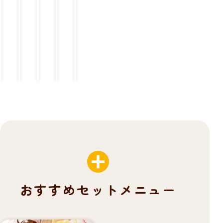
8
9
9
9
9
9
（
（
（
（
9
税
税
税
税
（
込
込
込
込
￥
￥
￥
￥
税
1,
1,
1,
1,
込
￥
0
2
2
2
9
9
0
0
0
8
8
8
8
8
8）
）
）
）
）
おすすめセットメニュー