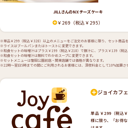
JILLさんのN.Y.チーズケーキ
￥269
（税込￥295）
※単品￥299（税込￥328）以上のメニューをご注文のお客様に限り、セット商品
※ライスはブールパンまたはトーストに変更できます。
※和食セットの味噌汁はプラス￥199（税込￥218）で豚汁に、プラス￥139（税
※和食セットの味噌汁は無料でわかめスープに変更できます。
※セットメニューは警固公園前店・関東店舗では価格が異なります。
※22時〜翌日5時までの間にご利用されるお客様には、深夜料金として10%加算さ
ジョイカフ
単品 ￥299（税込
様に限り、「お得な
けます。