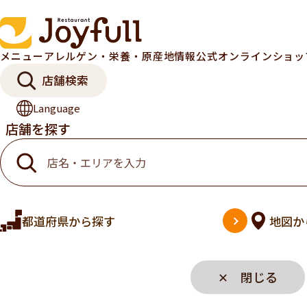
メニュー
アレルゲン・栄養・原産地情報
公式オンラインショ
店舗検索
Language
店舗を探す
都道府県
から探す
地図
か
✕ 閉じる