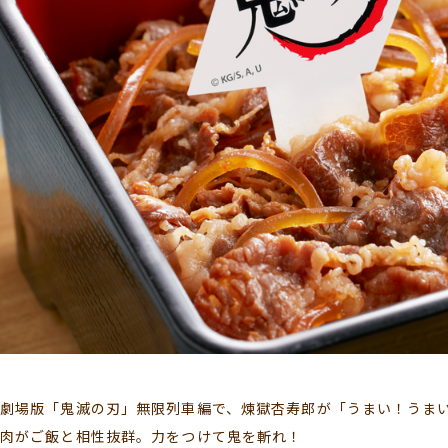
劇場版「鬼滅の刃」無限列車編で、煉獄杏寿郎が「うまい！うま
肉がご飯と相性抜群。力をつけて鬼を斬れ！