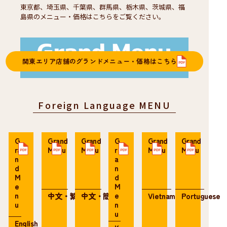
東京都、埼玉県、千葉県、群馬県、栃木県、茨城県、福
島県のメニュー・価格はこちらをご覧ください。
関東エリア店舗のグランドメニュー・価格はこちら
Foreign Language MENU
G
Grand
Grand
G
Grand
Grand
ra
Menu
Menu
r
Menu
Menu
n
a
d
n
M
d
e
M
n
e
中文・繁体
中文・簡体
Vietnamese
Portuguese
u
n
u
English