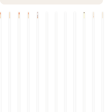
焼
焼
日
日
生
金
レ
角
ド
オ
ド
ス
酎
酎
本
本
ビ
麦
モ
ハ
リ
ー
リ
ー
酒
酒
ー
ン
イ
ン
ル
ン
プ
黒
い
ル
サ
ボ
ク
フ
ク
バ
霧
い
燗
冷
（
ワ
ー
バ
リ
バ
ー
島
ち
酒
酒
大
ー
ル
ー
ー
ー
（
こ
）
ジ
ジ
ロ
（
白
上
ョ
ョ
ッ
ロ
鶴
撰
イ
イ
ク
ッ
ま
白
カ
カ
/
ク
る
鶴
フ
フ
お
/
ェ
ェ
湯
お
＋
割
湯
ス
り
割
ー
）
り
プ
）
バ
ー
セ
ッ
ト