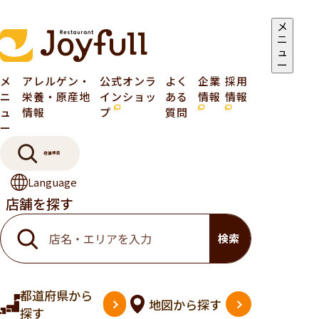
メ
ニ
ュ
ー
メ
アレルゲン・
公式オンラ
よく
企業
採用
ニ
栄養・原産地
インショッ
ある
情報
情報
ュ
情報
プ
質問
ー
店舗検索
Language
店舗を探す
検索
都道府県
から
地図
から探す
探す