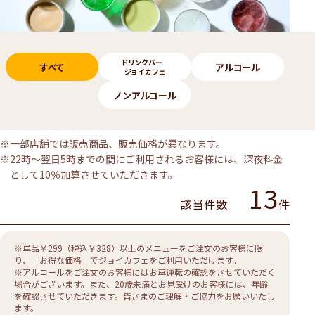
メニューのカテゴリー
ドリンクバー
すべて
アルコール
ジョイカフェ
ノンアルコール
※一部店舗では販売商品、販売価格が異なります。
※22時～翌日5時までの間にご利用されるお客様には、深夜料金
として10％加算させていただきます。
13
該当件数
件
※単品￥299（税込￥328）以上のメニューをご注文のお客様に限
り、「お得な価格」でジョイカフェをご利用いただけます。
※アルコールをご注文のお客様にはお車運転の確認をさせていただく
場合がございます。また、20歳未満とお見受けのお客様には、年齢
を確認させていただきます。皆さまのご理解・ご協力をお願いいたし
ます。