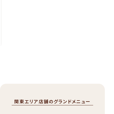
1
3
9
（
税
込
￥
1
5
2
）
関東エリア店舗のグランドメニュー