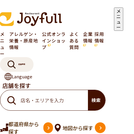
メ
ニ
ュ
ー
メ
アレルゲン・
公式オンラ
よく
企業
採用
ニ
栄養・原産地
インショッ
ある
情報
情報
ュ
情報
プ
質問
ー
店舗検索
Language
店舗を探す
検索
都道府県
から
地図
から探す
探す