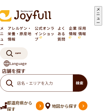
メ
ニ
ュ
ー
メ
アレルゲン・
公式オンラ
よく
企業
採用
ニ
栄養・原産地
インショッ
ある
情報
情報
ュ
情報
プ
質問
ー
店舗検索
Language
店舗を探す
検索
都道府県
から
地図
から探す
探す