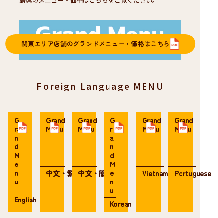
島県のメニュー・価格はこちらをご覧ください。
関東エリア店舗のグランドメニュー・価格はこちら
Foreign Language MENU
G
Grand
Grand
G
Grand
Grand
ra
Menu
Menu
r
Menu
Menu
n
a
d
n
M
d
e
M
n
e
中文・繁体
中文・簡体
Vietnamese
Portuguese
u
n
u
English
Korean