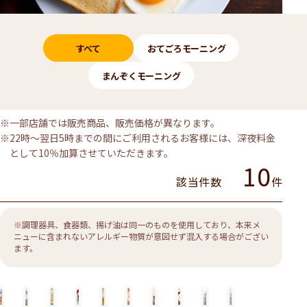
メニューのカテゴリー
すべて
おてごろモーニング
まんぞくモーニング
※一部店舗では販売商品、販売価格が異なります。
※22時～翌日5時までの間にご利用されるお客様には、深夜料金
として10％加算させていただきます。
10
該当件数
件
※調理器具、食器類、揚げ油は同一のものを使用しており、本来メ
ニューに含まれないアレルギー物質が意図せず混入する場合がござい
ます。