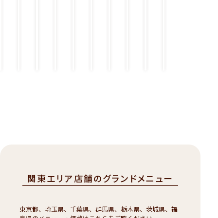
9
9
9
9
9
9
9
9
9
9
（
（
（
（
（
（
（
（
（
（
税
税
税
税
税
税
税
税
税
税
込
込
込
込
込
込
込
込
込
込
￥
￥
￥
￥
￥
￥
￥
￥
￥
￥
3
4
6
4
5
7
6
8
8
8
2
3
5
8
4
0
5
4
7
7
8
8
8
2
8
2
8
5
8
8
）
）
）
）
）
）
）
）
）
）
関東エリア店舗のグランドメニュー
東京都、埼玉県、千葉県、群馬県、栃木県、茨城県、福