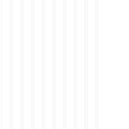
ベ
豚
目
明
エ
ソ
幕
七
目
釜
ー
汁
玉
太
ッ
ー
の
種
玉
揚
コ
定
焼
子
グ
セ
内
の
焼
げ
ン
食
き
と
プ
ー
定
和
き
し
モ
朝
焼
レ
ジ
食
定
納
ら
ー
食
き
ー
エ
食
豆
す
ニ
鮭
ト
ッ
朝
の
ン
朝
グ
食
玉
グ
食
ハ
子
（
ン
雑
食
バ
炊
卓
ー
朝
の
グ
食
や
プ
ま
レ
や
ー
明
ト
太
子
使
用
）
￥
￥
￥
￥
￥
￥
￥
￥
￥
￥
2
3
5
4
4
6
5
7
7
7
9
9
9
3
9
3
9
6
9
9