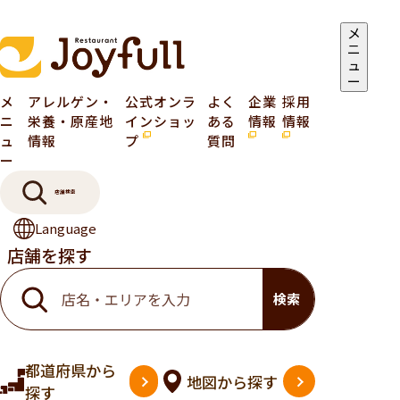
メ
ニ
ュ
ー
メ
アレルゲン・
公式オンラ
よく
企業
採用
ニ
栄養・原産地
インショッ
ある
情報
情報
ュ
情報
プ
質問
ー
店舗検索
Language
店舗を探す
検索
都道府県
から
地図
から探す
探す