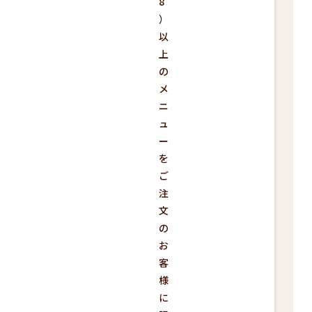
8
）
以
上
の
メ
ニ
ュ
ー
を
ご
注
文
の
お
客
様
に