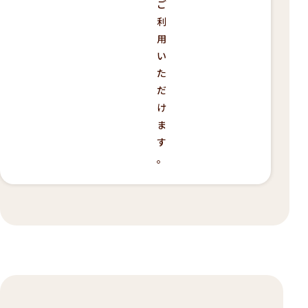
ご
利
用
い
た
だ
け
ま
す
。