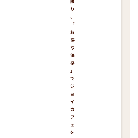
限
り
、
「
お
得
な
価
格
」
で
ジ
ョ
イ
カ
フ
ェ
を