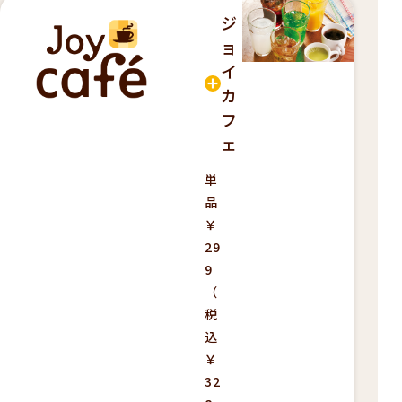
ジ
ョ
イ
カ
フ
ェ
単
品
￥
29
9
（
税
込
￥
32