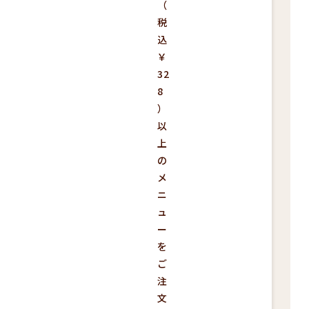
（
税
込
￥
32
8
）
以
上
の
メ
ニ
ュ
ー
を
ご
注
文