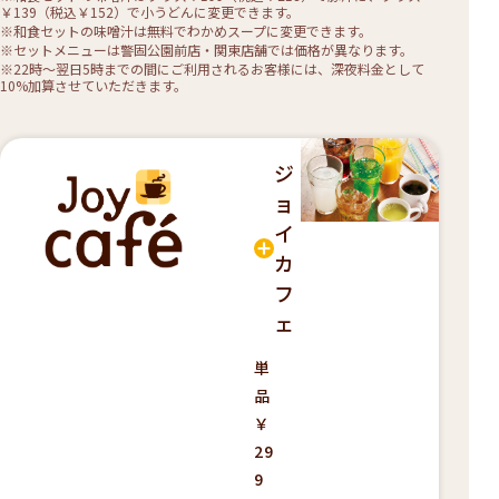
￥139（税込￥152）で小うどんに変更できます。
※和食セットの味噌汁は無料でわかめスープに変更できます。
※セットメニューは警固公園前店・関東店舗では価格が異なります。
※22時〜翌日5時までの間にご利用されるお客様には、深夜料金として
10%加算させていただきます。
ジ
ョ
イ
カ
フ
ェ
単
品
￥
29
9