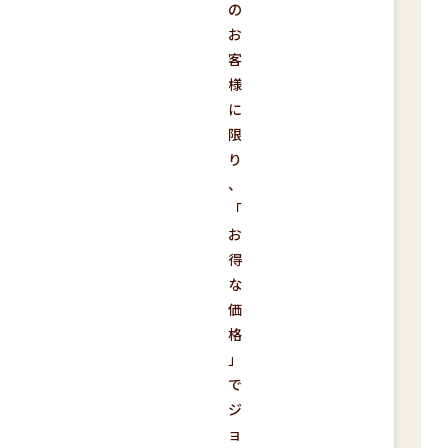
の
お
客
様
に
限
り
、
「
お
得
な
価
格
」
で
ジ
ョ