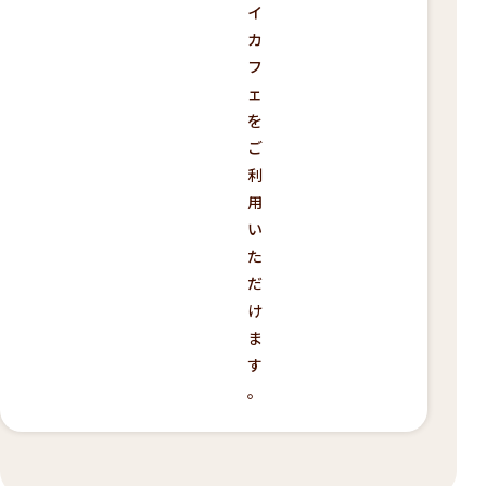
イ
カ
フ
ェ
を
ご
利
用
い
た
だ
け
ま
す
。