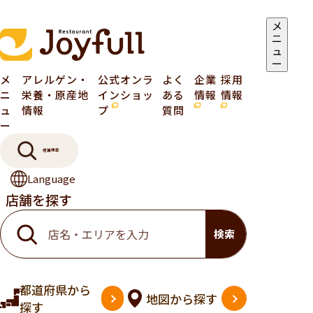
メ
ニ
ュ
ー
メ
アレルゲン・
公式オンラ
よく
企業
採用
ニ
栄養・原産地
インショッ
ある
情報
情報
ュ
情報
プ
質問
ー
店舗検索
Language
店舗を探す
検索
都道府県
から
地図
から探す
探す