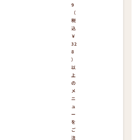
9
（
税
込
￥
32
8
）
以
上
の
メ
ニ
ュ
ー
を
ご
注