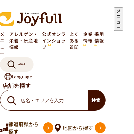
メ
ニ
ュ
ー
メ
アレルゲン・
公式オンラ
よく
企業
採用
ニ
栄養・原産地
インショッ
ある
情報
情報
ュ
情報
プ
質問
ー
店舗検索
Language
店舗を探す
検索
都道府県
から
地図
から探す
探す