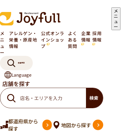
メ
ニ
ュ
ー
メ
アレルゲン・
公式オンラ
よく
企業
採用
ニ
栄養・原産地
インショッ
ある
情報
情報
ュ
情報
プ
質問
ー
店舗検索
Language
店舗を探す
検索
都道府県
から
地図
から探す
探す