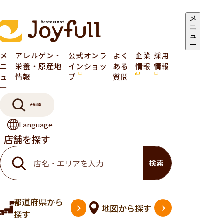
メ
ニ
ュ
ー
メ
アレルゲン・
公式オンラ
よく
企業
採用
ニ
栄養・原産地
インショッ
ある
情報
情報
ュ
情報
プ
質問
ー
店舗検索
Language
店舗を探す
検索
都道府県
から
地図
から探す
探す