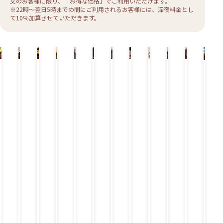
文のお客様に限り、「お得な価格」でご利用いただけます。
※22時〜翌日5時までの間にご利用されるお客様には、深夜料金とし
て10％加算させていただきます。
ミ
ツ
肉
5
チ
グ
ペ
グ
和
ど
チ
チ
ッ
イ
旨
種
ー
ラ
ッ
ラ
風
ど
キ
ー
ク
ン
！
チ
ズ
ン
パ
ン
ハ
～
ン
ズ
ス
ハ
厚
ー
ハ
チ
ー
ペ
ン
ん
ス
た
グ
ン
切
ズ
ン
ー
ハ
ッ
バ
！
テ
っ
リ
バ
り
の
バ
ズ
ン
パ
ー
っ
ー
ぷ
ル
ー
豚
と
ー
ハ
バ
ー
グ
と
キ
り
グ
肩
ろ
グ
ン
ー
ハ
大
＆
チ
ロ
～
バ
グ
ン
き
ハ
キ
ー
り
ー
バ
な
ン
ン
ス
チ
グ
ー
ミ
バ
イ
ス
ー
グ
ッ
ー
タ
テ
ズ
ク
グ
リ
ー
イ
ス
ア
キ
ン
グ
ン
に
ハ
リ
ス
ん
ン
ル
テ
に
バ
ー
く
ー
キ