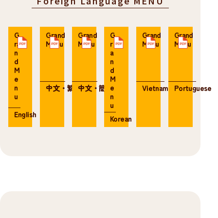
Foreign Language MENU
G
Grand
Grand
G
Grand
Grand
ra
Menu
Menu
r
Menu
Menu
n
a
d
n
M
d
e
M
n
e
中文・繁体
中文・簡体
Vietnamese
Portuguese
u
n
u
English
Korean