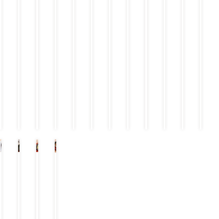
醤
グ
油
￥
￥
1,
￥
￥
￥
9
￥
￥
￥
￥
￥
￥
0
9
￥
8
7
9
6
6
7
6
7
7
9
6
6
6
9
9
9
6
6
3
3
3
9
9
6
9
9
（
9
9
9
9
9
9
（
（
9
（
（
（
（
（
（
（
（
（
税
税
税
税
税
込
税
税
税
税
税
税
込
込
税
￥
￥
￥
込
込
込
込
込
込
込
込
込
￥
￥
1,
￥
￥
￥
￥
￥
￥
1,
1,
￥
9
8
0
7
7
8
7
8
8
2
0
7
5
7
9
6
3
4
0
1
1
0
6
3
5
8
8
8
5
5
2
2
2
8
5
5
）
）
）
）
）
）
）
）
）
）
）
）
プ
チ
メ
ひ
ラ
ー
ガ
と
イ
ズ
盛
く
ム
ハ
り
ち
サ
ン
ひ
チ
イ
バ
と
キ
コ
ー
く
ン