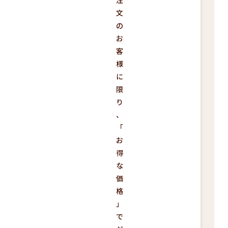
文
の
お
客
様
に
限
り
、
「
お
得
な
価
格
」
で