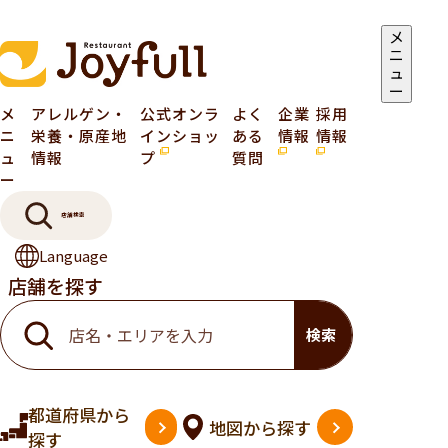
メ
ニ
ュ
ー
メ
アレルゲン・
公式オンラ
よく
企業
採用
ニ
栄養・原産地
インショッ
ある
情報
情報
ュ
情報
プ
質問
ー
店舗検索
Language
店舗を探す
検索
都道府県
から
地図
から探す
探す