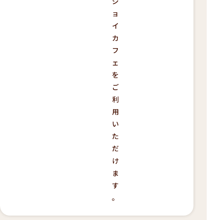
ジ
ョ
イ
カ
フ
ェ
を
ご
利
用
い
た
だ
け
ま
す
。