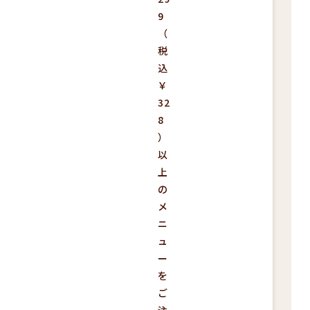
9
（
税
込
￥
32
8
）
以
上
の
メ
ニ
ュ
ー
を
ご
注