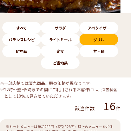
メニューのカテゴリー
すべて
サラダ
アペタイザー
バランスレシピ
ライトミール
グリル
町中華
定食
丼・麺
ご当地系
※一部店舗では販売商品、販売価格が異なります。
※22時～翌日5時までの間にご利用されるお客様には、深夜料金
として10％加算させていただきます。
16
該当件数
件
※セットメニューは単品299円（税込328円）以上のメニューをご注