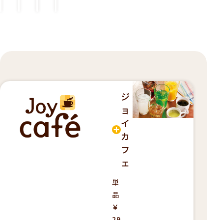
）
）
）
）
ジ
ョ
イ
カ
フ
ェ
単
品
￥
29