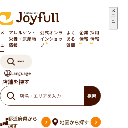
メ
ニ
ュ
ー
メ
アレルゲン・
公式オンラ
よく
企業
採用
ニ
栄養・原産地
インショッ
ある
情報
情報
ュ
情報
プ
質問
ー
店舗検索
Language
店舗を探す
検索
都道府県
から
地図
から探す
探す