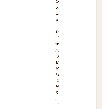
の
メ
ニ
ュ
ー
を
ご
注
文
の
お
客
様
に
限
り
、
「