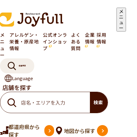
メ
ニ
ュ
ー
メ
アレルゲン・
公式オンラ
よく
企業
採用
ニ
栄養・原産地
インショッ
ある
情報
情報
ュ
情報
プ
質問
ー
店舗検索
Language
店舗を探す
検索
都道府県
から
地図
から探す
探す