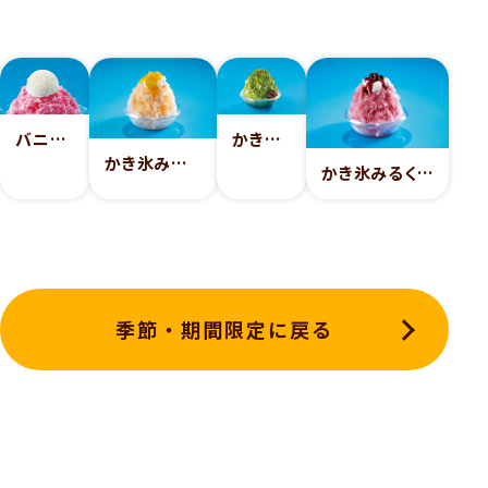
かき氷みるく 抹茶あずき 単品（小サイズ）
バニラアイストッピング
かき氷みるく 山梨産白桃 マンゴーソーストッピング 単品（小サイズ）
かき氷みるく 甘酸っぱい巨峰 ブルーベリーソーストッピング 単品（小サイズ）
季節・期間限定に戻る