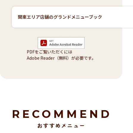
関東エリア店舗のグランドメニューブック
PDFをご覧いただくには
Adobe Reader（無料）が必要です。
RECOMMEND
おすすめメニュー