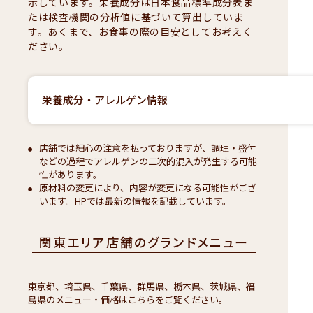
示しています。栄養成分は日本食品標準成分表ま
たは検査機関の分析値に基づいて算出していま
す。あくまで、お食事の際の目安としてお考えく
ださい。
栄養成分・アレルゲン情報
店舗では細心の注意を払っておりますが、調理・盛付
などの過程でアレルゲンの二次的混入が発生する可能
性があります。
原材料の変更により、内容が変更になる可能性がござ
います。HPでは最新の情報を記載しています。
関東エリア店舗のグランドメニュー
東京都、埼玉県、千葉県、群馬県、栃木県、茨城県、福
島県のメニュー・価格はこちらをご覧ください。