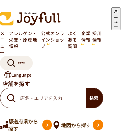
メ
ニ
ュ
ー
メ
アレルゲン・
公式オンラ
よく
企業
採用
ニ
栄養・原産地
インショッ
ある
情報
情報
ュ
情報
プ
質問
ー
店舗検索
Language
店舗を探す
検索
都道府県
から
地図
から探す
探す