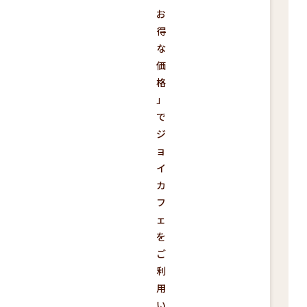
お
得
な
価
格
」
で
ジ
ョ
イ
カ
フ
ェ
を
ご
利
用
い