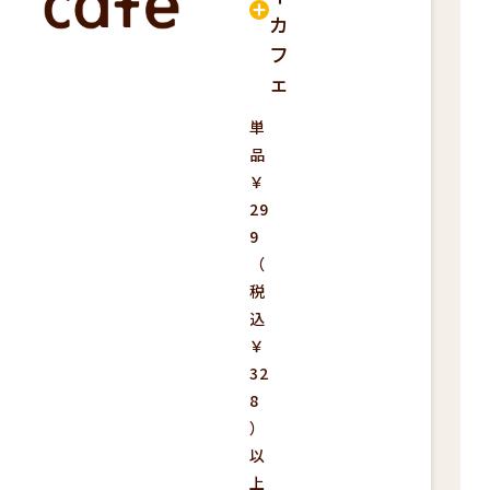
カ
フ
ェ
単
品
￥
29
9
（
税
込
￥
32
8
）
以
上