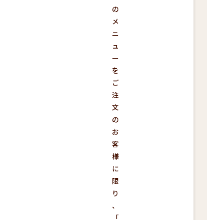
の
メ
ニ
ュ
ー
を
ご
注
文
の
お
客
様
に
限
り
、
「