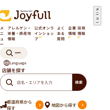
メ
ニ
ュ
ー
メ
アレルゲン・
公式オンラ
よく
企業
採用
ニ
栄養・原産地
インショッ
ある
情報
情報
ュ
情報
プ
質問
ー
店舗検索
Language
店舗を探す
検索
都道府県
から
地図
から探す
探す