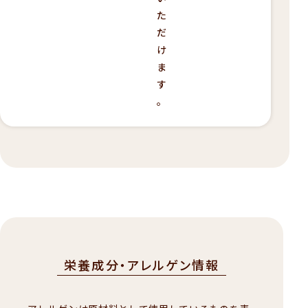
た
だ
け
ま
す
。
栄養成分・アレルゲン情報