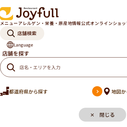
メニュー
アレルゲン・栄養・原産地情報
公式オンラインショ
店舗検索
Language
店舗を探す
都道府県
から探す
地図
か
✕ 閉じる