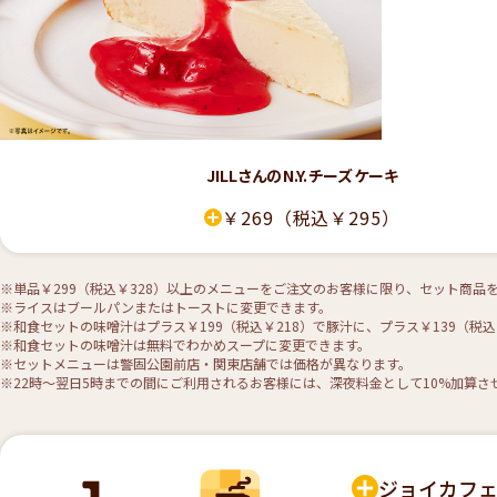
JILLさんのN.Y.チーズケーキ
￥269
（税込￥295）
※単品￥299（税込￥328）以上のメニューをご注文のお客様に限り、セット商品
※ライスはブールパンまたはトーストに変更できます。
※和食セットの味噌汁はプラス￥199（税込￥218）で豚汁に、プラス￥139（税
※和食セットの味噌汁は無料でわかめスープに変更できます。
※セットメニューは警固公園前店・関東店舗では価格が異なります。
※22時〜翌日5時までの間にご利用されるお客様には、深夜料金として10%加算さ
ジョイカフ