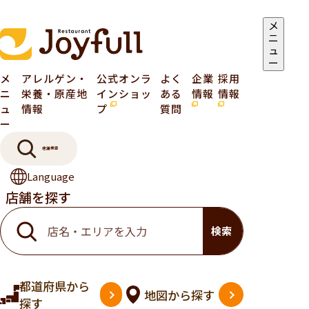
メ
ニ
ュ
ー
メ
アレルゲン・
公式オンラ
よく
企業
採用
ニ
栄養・原産地
インショッ
ある
情報
情報
ュ
情報
プ
質問
ー
店舗検索
Language
店舗を探す
検索
都道府県
から
地図
から探す
探す